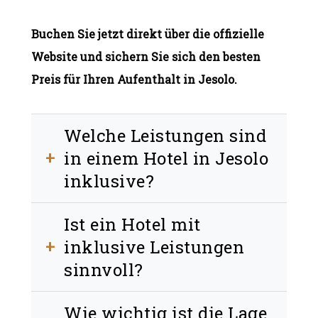
Buchen Sie jetzt direkt über die offizielle
Website und sichern Sie sich den besten
Preis für Ihren Aufenthalt in Jesolo.
Welche Leistungen sind
in einem Hotel in Jesolo
+
inklusive?
Viele Hotels bieten Strandservice,
Ist ein Hotel mit
Parkplatz, Pool und weitere
inklusive Leistungen
+
Annehmlichkeiten im Preis.
sinnvoll?
Ja, da es den Urlaub einfacher macht und
Wie wichtig ist die Lage