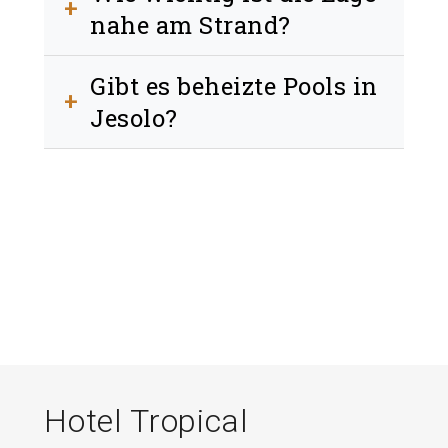
zusätzliche Kosten vermeidet.
+
nahe am Strand?
Sehr wichtig, da Sie den Strand bequem
Gibt es beheizte Pools in
zu Fuß erreichen können.
+
Jesolo?
Ja, viele Hotels bieten beheizte Pools von
Mai bis September.
Hotel Tropical