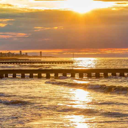
ENGLISH
DEUTSCH
ITALIANO