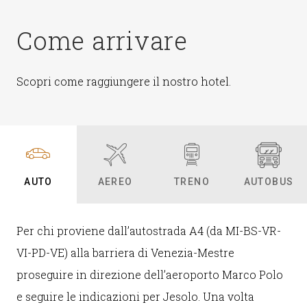
Come arrivare
Scopri come raggiungere il nostro hotel.
AUTO
AEREO
TRENO
AUTOBUS
Per chi proviene dall’autostrada A4 (da MI-BS-VR-
Gli aeroporti più vicini a noi sono il Marco Polo di
Le stazioni ferroviarie più vicine a noi sono due: la
Le linee degli autobus fermano tutte nella stazione
VI-PD-VE) alla barriera di Venezia-Mestre
Tessera, a soli 30 km, e il San Giuseppe di Treviso a
stazione di Mestre, a 45 km, e la stazione di San
di Jesolo e da lì dovete prendere l’autobus n° 2 per
proseguire in direzione dell’aeroporto Marco Polo
40 km.
Donà di Piave, a 17 km.
Cortellazzo, proseguire per circa 2 Km e fermarvi
e seguire le indicazioni per Jesolo. Una volta
Da entrambi gli aeroporti c’è un servizio autobus
Da entrambe le stazioni parte un servizio autobus
circa 200 metri dopo piazza Milano.